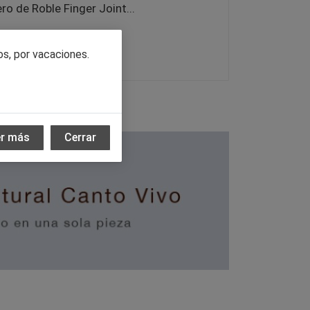
ro de Roble Finger Joint...
r Producto
os, por vacaciones.
er más
Cerrar