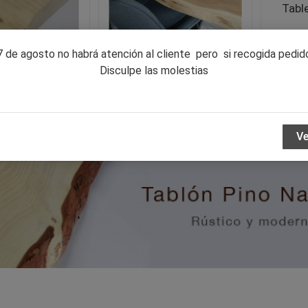
Table
Ve
17 de agosto no habrá atención al cliente pero si recogida pedid
Disculpe las molestias
Natural...
Tablero mesa roble c...
V