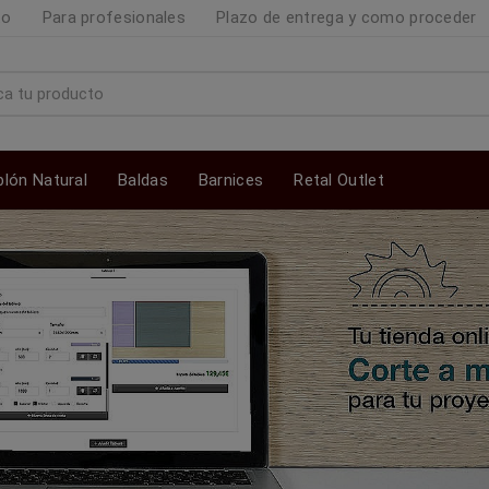
to
Para profesionales
Plazo de entrega y como proceder
blón Natural
Baldas
Barnices
Retal Outlet