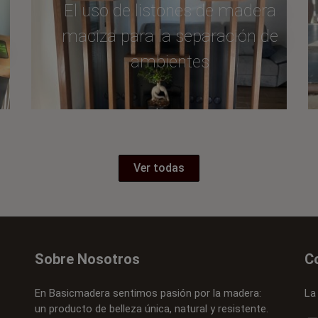
El uso de listones de madera
maciza para la separación de
a
ambientes
Ver todas
Sobre Nosotros
C
En Basicmadera sentimos pasión por la madera:
La
un producto de belleza única, natural y resistente.