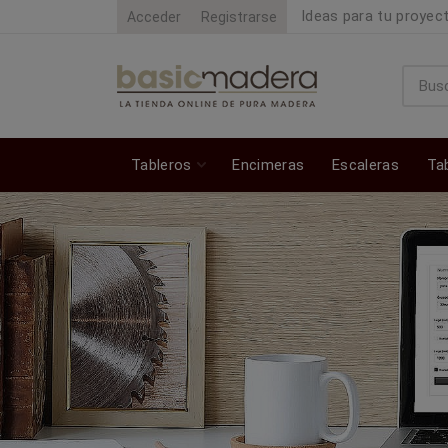
Ideas para tu proyec
Acceder
Registrarse
Tableros
Encimeras
Escaleras
Ta