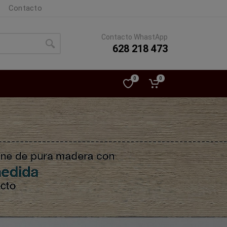
Contacto
Contacto WhastApp
628 218 473
0
0