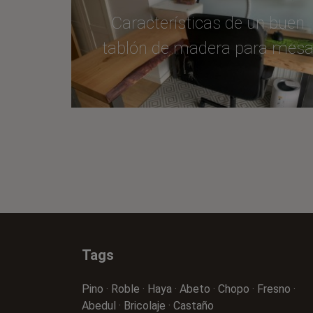
Características de un buen
tablón de madera para mes
Tags
Pino
·
Roble
·
Haya
·
Abeto
·
Chopo
·
Fresno
·
Abedul
·
Bricolaje
·
Castaño